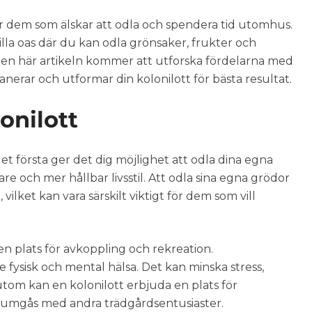
för dem som älskar att odla och spendera tid utomhus.
illa oas där du kan odla grönsaker, frukter och
 Den här artikeln kommer att utforska fördelarna med
lanerar och utformar din kolonilott för bästa resultat.
onilott
et första ger det dig möjlighet att odla dina egna
re och mer hållbar livsstil. Att odla sina egna grödor
vilket kan vara särskilt viktigt för dem som vill
en plats för avkoppling och rekreation.
e fysisk och mental hälsa. Det kan minska stress,
tom kan en kolonilott erbjuda en plats för
h umgås med andra trädgårdsentusiaster.