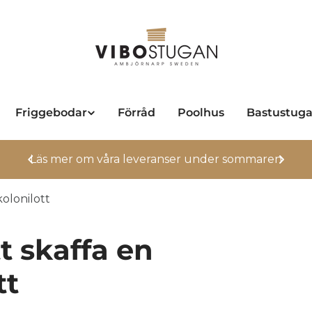
Friggebodar
Förråd
Poolhus
Bastustug
n
Nya regler för Attefallshus
kolonilott
t skaffa en
tt