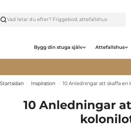
Hoppa
över
Sök
Bygg din stuga själv
Attefallshus
Läs mer om våra leveranser under sommare
Startsidan
Inspiration
10 Anledningar att skaffa en 
10 Anledningar at
kolonilo