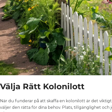
Välja Rätt Kolonilott
När du funderar på att skaffa en kolonilott är det viktigt 
väljer den rätta för dina behov. Plats, tillgänglighet och