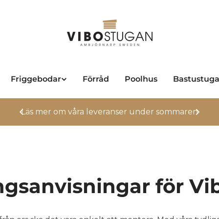
Friggebodar
Förråd
Poolhus
Bastustug
Läs mer om våra leveranser under sommaren
gsanvisningar för V