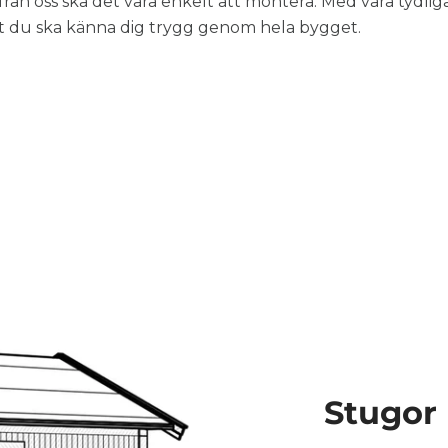
från oss ska det vara enkelt att montera. Med våra tydli
att du ska känna dig trygg genom hela bygget.
Stugor