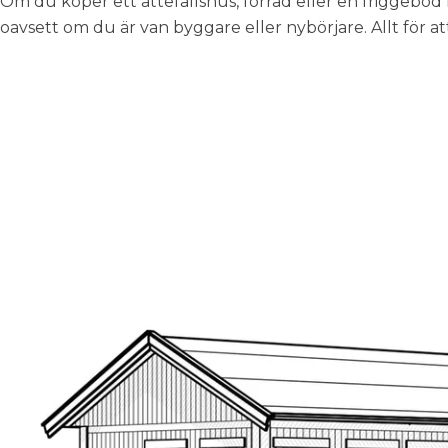
Om du köper ett attefallshus, förråd eller en friggebod 
oavsett om du är van byggare eller nybörjare. Allt för 