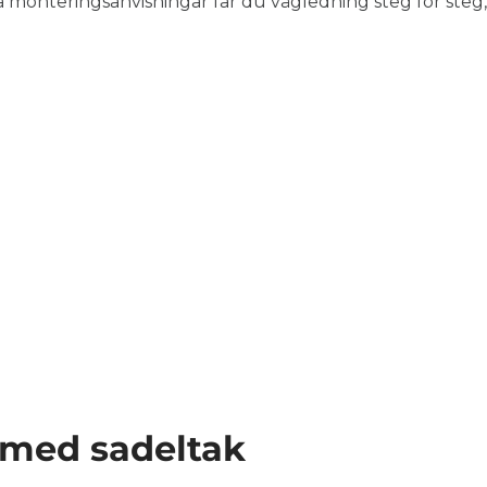
ga monteringsanvisningar får du vägledning steg för steg,
 med sadeltak