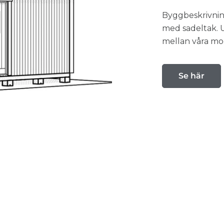
Byggbeskrivnin
med sadeltak. U
mellan våra mo
Se här