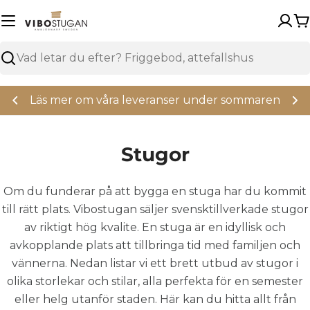
Hoppa
över
V
Sök
Läs mer om våra leveranser under sommaren
Stugor
Om du funderar på att bygga en stuga har du kommit
till rätt plats. Vibostugan säljer svensktillverkade stugor
av riktigt hög kvalite. En stuga är en idyllisk och
avkopplande plats att tillbringa tid med familjen och
vännerna. Nedan listar vi ett brett utbud av stugor i
olika storlekar och stilar, alla perfekta för en semester
eller helg utanför staden. Här kan du hitta allt från