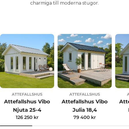
charmiga till moderna stugor.
ATTEFALLSHUS
ATTEFALLSHUS
Attefallshus Vibo
Attefallshus Vibo
Att
Njuta 25-4
Julia 18,4
Ordinarie
126 250 kr
Ordinarie
79 400 kr
pris
pris