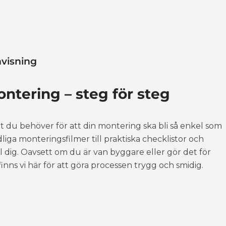
Vit dörr 50x50 - Vänster
+12,595 kr
visning
ntering – steg för steg
llt du behöver för att din montering ska bli så enkel som
dliga monteringsfilmer till praktiska checklistor och
ll dig. Oavsett om du är van byggare eller gör det för
inns vi här för att göra processen trygg och smidig.