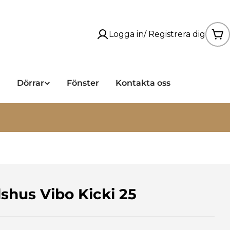
Logga in/ Registrera dig
Va
a
Dörrar
Fönster
Kontakta oss
Läs mer om våra leveranser under sommaren
lshus Vibo Kicki 25