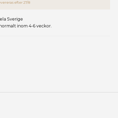
evereras efter 27/8
Dörr med fönster - Vänster
+13,600 kr
 hela Sverige
normalt inom 4-6 veckor.
Vit dörr avlångt glas - Höger
+12,595 kr
Vit dörr avlångt glas - Vänster
+12,595 kr
Vit dörr runt fönster - Höger
+12,795 kr
Vit dörr runt fönster - Vänster
+12,795 kr
Vit dörr 50x50 - Höger
+12,595 kr