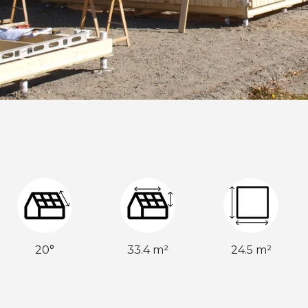
20°
33.4 m²
24.5 m²