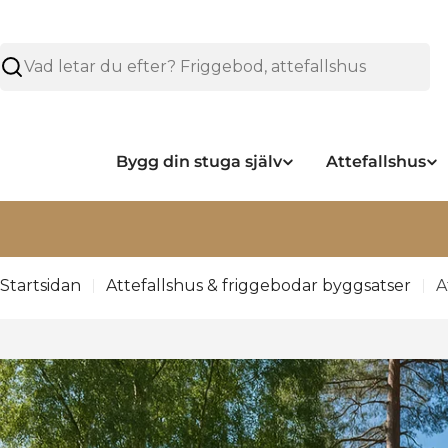
Hoppa
över
Sök
Bygg din stuga själv
Attefallshus
Läs mer om våra leveranser under sommare
Startsidan
Attefallshus & friggebodar byggsatser
A
Hoppa
över