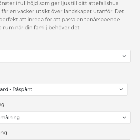
önster i fullhöjd som ger ljus till ditt attefallshus
 får en vacker utsikt över landskapet utanför. Det
perfekt att inreda för att passa en tonårsboende
ra rum när din familj behöver det.
lersats
+15,000 kr
rd - Råspånt
tsats
+15,625 kr
ng
Standard - Råspånt
lklagsplåt
+4,500 kr
dmålning
Plåttak inkl. plåtsats Svart
+43,875 kr
dmålning
ing
tsad Pärlspont obehandlad Vägg - Tak