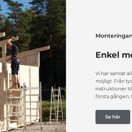
Monteringan
Enkel mo
Vi har samlat a
möjligt. Från ty
instruktioner ti
första gången, f
Se här