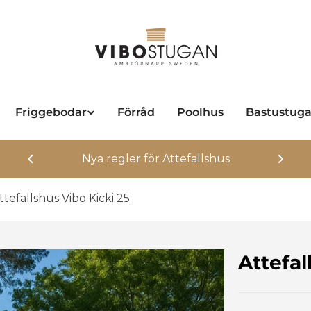
Friggebodar
Förråd
Poolhus
Bastustug
n
Nya regler för Attefallshus
ttefallshus Vibo Kicki 25
Attefal