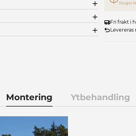
Stugor l
Fri frakt i
Levereras 
Montering
Ytbehandling