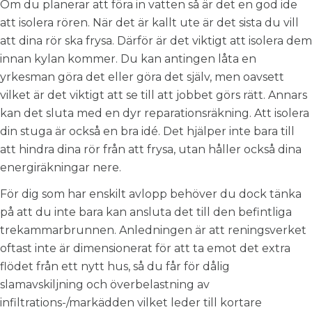
Om du planerar att föra in vatten så är det en god ide
att isolera rören. När det är kallt ute är det sista du vill
att dina rör ska frysa. Därför är det viktigt att isolera dem
innan kylan kommer. Du kan antingen låta en
yrkesman göra det eller göra det själv, men oavsett
vilket är det viktigt att se till att jobbet görs rätt. Annars
kan det sluta med en dyr reparationsräkning. Att isolera
din stuga är också en bra idé. Det hjälper inte bara till
att hindra dina rör från att frysa, utan håller också dina
energiräkningar nere.
För dig som har enskilt avlopp behöver du dock tänka
på att du inte bara kan ansluta det till den befintliga
trekammarbrunnen. Anledningen är att reningsverket
oftast inte är dimensionerat för att ta emot det extra
flödet från ett nytt hus, så du får för dålig
slamavskiljning och överbelastning av
infiltrations-/markädden vilket leder till kortare