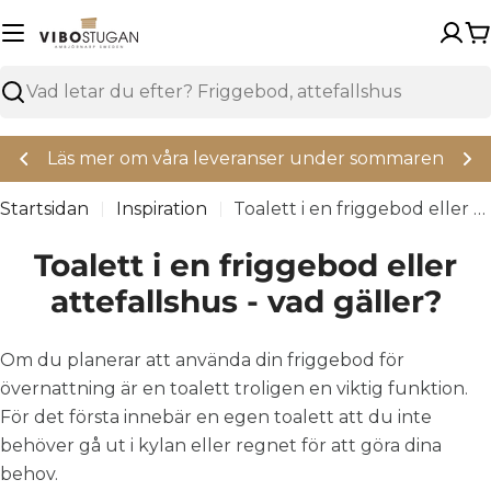
Hoppa
över
V
Sök
Läs mer om våra leveranser under sommaren
Startsidan
Inspiration
Toalett i en friggebod eller attefallshus - vad gäller?
Toalett i en friggebod eller
attefallshus - vad gäller?
Om du planerar att använda din friggebod för
övernattning är en toalett troligen en viktig funktion.
För det första innebär en egen toalett att du inte
behöver gå ut i kylan eller regnet för att göra dina
behov.