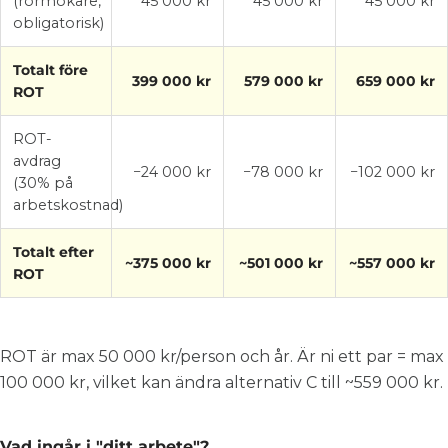
(rörmokare,
45 000 kr
45 000 kr
45 000 kr
obligatorisk)
Totalt före
399 000 kr
579 000 kr
659 000 kr
ROT
ROT-
avdrag
−24 000 kr
−78 000 kr
−102 000 kr
(30% på
arbetskostnad)
Totalt efter
~375 000 kr
~501 000 kr
~557 000 kr
ROT
ROT är max 50 000 kr/person och år. Är ni ett par = max
100 000 kr, vilket kan ändra alternativ C till ~559 000 kr.
Vad ingår i "ditt arbete"?