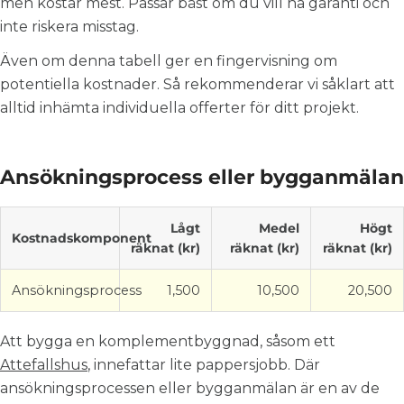
men kostar mest. Passar bäst om du vill ha garanti och
inte riskera misstag.
Även om denna tabell ger en fingervisning om
potentiella kostnader. Så rekommenderar vi såklart att
alltid inhämta individuella offerter för ditt projekt.
Ansökningsprocess eller bygganmälan
Lågt
Medel
Högt
Kostnadskomponent
räknat (kr)
räknat (kr)
räknat (kr)
Ansökningsprocess
1,500
10,500
20,500
Att bygga en komplementbyggnad, såsom ett
Attefallshus
, innefattar lite pappersjobb. Där
ansökningsprocessen eller bygganmälan är en av de