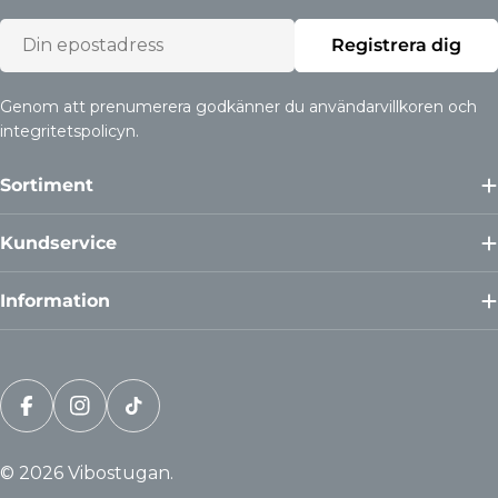
Epost
Registrera dig
Genom att prenumerera godkänner du användarvillkoren och
integritetspolicyn.
Sortiment
Kundservice
Information
Betalning
Facebook
Instagram
Tiktok
© 2026
Vibostugan
.