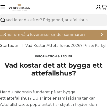
Hoppa
över
V
Sök
Nya regler för Attefallshus
Startsidan
Vad Kostar Attefallshus 2026? Pris & Kalkyl
INFORMATION & REGLER
Vad kostar det att bygga ett
attefallshus?
Har du någonsin funderat på att bygga
ett
attefallshus
? Du är inte ensam i sådana tankar!
Attefallshusets popularitet har skjutit i höjden den