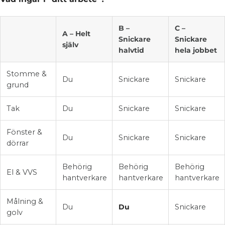
B –
C –
A – Helt
Snickare
Snickare
själv
halvtid
hela jobbet
Stomme &
Du
Snickare
Snickare
grund
Tak
Du
Snickare
Snickare
Fönster &
Du
Snickare
Snickare
dörrar
Behörig
Behörig
Behörig
El & VVS
hantverkare
hantverkare
hantverkare
Målning &
Du
Du
Snickare
golv