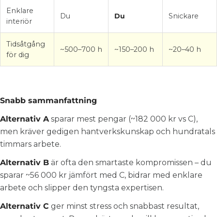
Enklare
Du
Du
Snickare
interiör
Tidsåtgång
~500–700 h
~150–200 h
~20–40 h
för dig
Snabb sammanfattning
Alternativ A
sparar mest pengar (~182 000 kr vs C),
men kräver gedigen hantverkskunskap och hundratals
timmars arbete.
Alternativ B
är ofta den smartaste kompromissen – du
sparar ~56 000 kr jämfört med C, bidrar med enklare
arbete och slipper den tyngsta expertisen.
Alternativ C
ger minst stress och snabbast resultat,