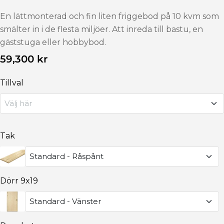
En lättmonterad och fin liten friggebod på 10 kvm som
smälter in i de flesta miljöer. Att inreda till bastu, en
gäststuga eller hobbybod.
Ordinarie
59,300 kr
pris
Tillval
Välj här
Isolersats
+12,500 kr
Tak
Standard - Råspånt
Plåtsats
+11,250 kr
Dörr 9x19
Standard - Råspånt
Putsad Pärlspont obehandlad
Standard - Vänster
Vägg - Tak
+12,307 kr
Plåttak inkl. plåtsats Svart