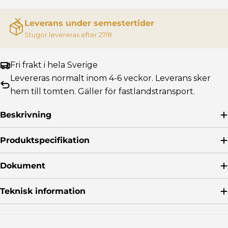
Leverans under semestertider
Vit dörr avlångt glas - Vänster
Stugor levereras efter 27/8
+12,595 kr
Vit dörr runt fönster - Höger
Fri frakt i hela Sverige
+12,795 kr
Levereras normalt inom 4-6 veckor. Leverans sker
hem till tomten. Gäller för fastlandstransport.
Vit dörr runt fönster - Vänster
+12,795 kr
Beskrivning
Vit dörr 50x50 - Höger
+12,595 kr
Produktspecifikation
Dokument
Vit dörr 50x50 - Vänster
+12,595
kr
Teknisk information