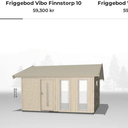
Friggebod Vibo Finnstorp 10
Friggebod 
Ordinarie
59,300 kr
O
5
pris
pr