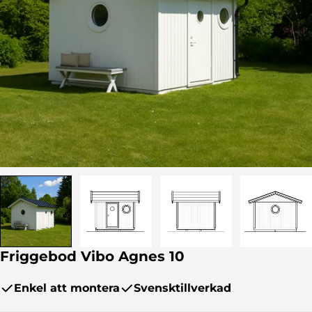
Öppna media
Friggebod Vibo Agnes 10
Enkel att montera
Svensktillverkad