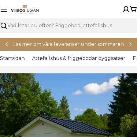
Hoppa
över
V
Sök
Nya regler för Attefallshus
Startsidan
Attefallshus & friggebodar byggsatser
Friggebo
Hoppa
över