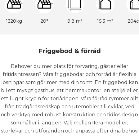
1320kg
20°
9.8 m²
15.3 m²
204
Friggebod & förråd
Behöver du mer plats för förvaring, gäster eller
fritidsintressen? Våra friggebodar och förråd är flexibla
lösningar som gör mer med din tomt. En friggebod kan
bli ett mysigt gästhus, ett hemmakontor, en ateljé eller
ett lugnt krypin för tonåringen. Våra förråd rymmer allt
från trädgårdsredskap och utemöbler till cyklar, ved
och verktyg med robust konstruktion och tidlös design
som håller i längden. Välj mellan flera modeller,
storlekar och utföranden och anpassa efter dina behov.