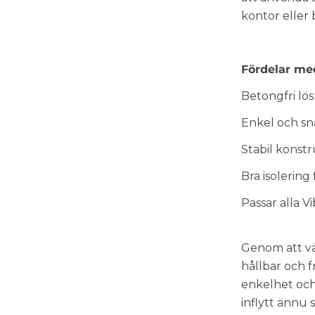
kontor eller 
Fördelar me
Betongfri lö
Enkel och s
Stabil konst
Bra isolerin
Passar alla V
Genom att v
hållbar och 
enkelhet och 
inflytt ännu 