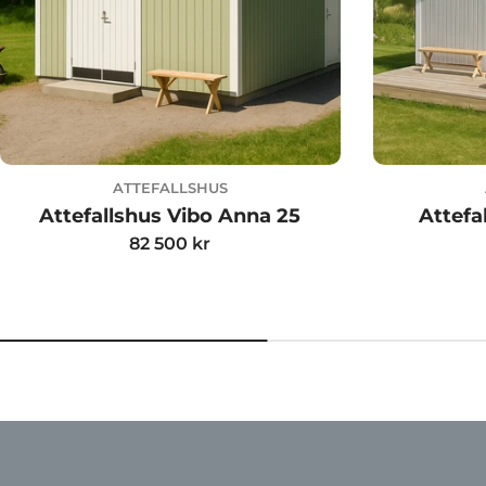
ATTEFALLSHUS
Attefallshus Vibo Anna 25
Attefa
Ordinarie
82 500 kr
pris