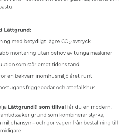
bastu.
d Lättgrund:
sning med betydligt lägre CO₂-avtryck
nabb montering utan behov av tunga maskiner
ruktion som står emot tidens tand
g för en bekväm inomhusmiljö året runt
ibostugans friggebodar och attefallshus
älja
Lättgrund® som tillval
får du en modern,
framtidssäker grund som kombinerar styrka,
miljöhänsyn – och gör vägen från beställning till
smidigare.