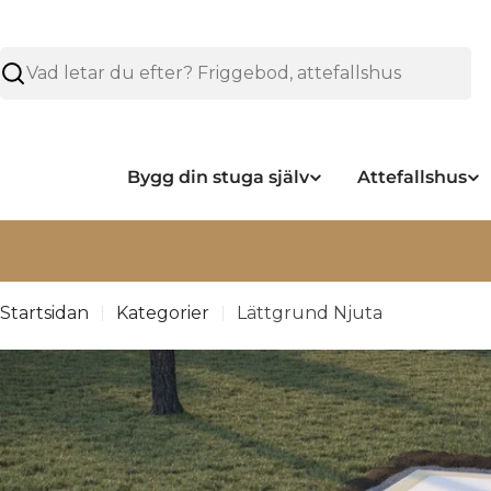
Hoppa
över
Sök
Bygg din stuga själv
Attefallshus
Läs mer om våra leveranser under sommare
Startsidan
Kategorier
Lättgrund Njuta
Hoppa
över