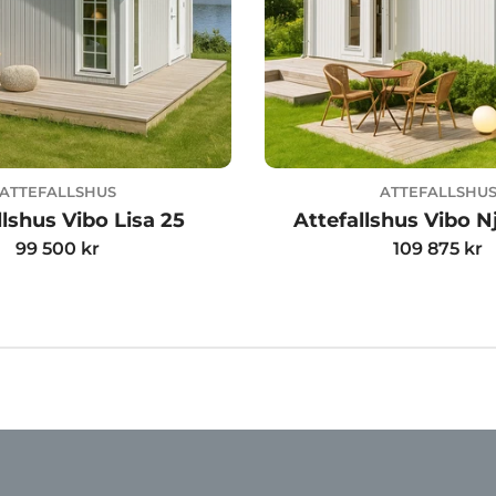
ATTEFALLSHUS
ATTEFALLSHU
llshus Vibo Lisa 25
Attefallshus Vibo N
Ordinarie
99 500 kr
Ordinarie
109 875 kr
pris
pris