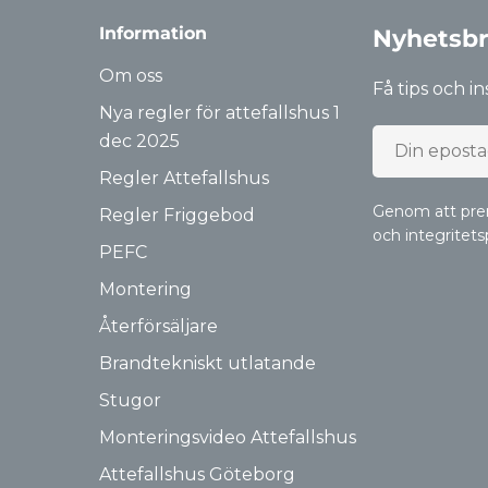
Information
Nyhetsbr
Om oss
Få tips och i
Nya regler för attefallshus 1
Epost
dec 2025
Regler Attefallshus
Genom att pre
Regler Friggebod
och integritets
PEFC
Montering
Återförsäljare
Brandtekniskt utlatande
Stugor
Monteringsvideo Attefallshus
Attefallshus Göteborg