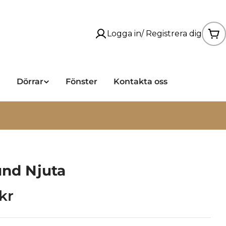
Logga in/ Registrera dig
Va
a
Dörrar
Fönster
Kontakta oss
Läs mer om våra leveranser under sommaren
und Njuta
rie
kr