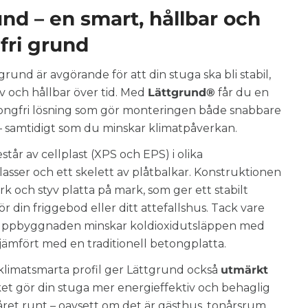
nd – en smart, hållbar och
fri grund
 grund är avgörande för att din stuga ska bli stabil,
v och hållbar över tid. Med
Lättgrund®
får du en
ngfri lösning som gör monteringen både snabbare
– samtidigt som du minskar klimatpåverkan.
tår av cellplast (XPS och EPS) i olika
lasser och ett skelett av plåtbalkar. Konstruktionen
rk och styv platta på mark, som ger ett stabilt
 din friggebod eller ditt attefallshus. Tack vare
uppbyggnaden minskar koldioxidutsläppen med
 jämfört med en traditionell betongplatta.
klimatsmarta profil ger Lättgrund också
utmärkt
lket gör din stuga mer energieffektiv och behaglig
året runt – oavsett om det är gästhus, tonårsrum,