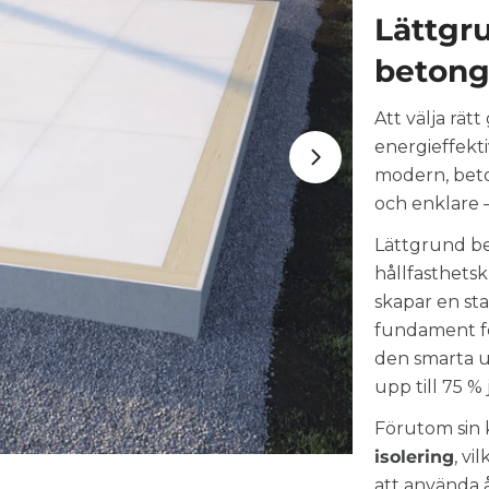
Lättgru
betong
Att välja rätt
Öppna media
energieffekti
modern, beto
och enklare 
Lättgrund bes
hållfasthetsk
skapar en sta
fundament för
den smarta 
upp till 75 %
Förutom sin 
isolering
, vi
att använda 