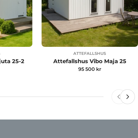
S
ATTEFALLSHUS
juta 25-2
Attefallshus Vibo Maja 25
Ordinarie
95 500 kr
pris